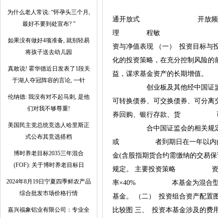
期 基金类型
为什么老人常说: “怀孕头三个月,
通开放式 开放频
最好不要到处宣布? ”
理 程敏 经理的
如果没有做好4项准备, 就别轻易
资与净值表现 （一） 投资目标
将孩子送去幼儿园
化的投资策略，在充分控制风险
真敢说! 霍华德近日发表了1段关
益，谋求基金资产的长期增值。
于湖人夺冠阵容的言论, 一针
创业板及其他经中国证监会核
伦纳德: 我没有对不起马刺, 是他
可转换债券、可交换债券、可分
们对我不够尊重!
券回购、银行存款、货 币市场
美国民主党总统竞选人哈里斯正
合中国证监会的相关规定。 
式公布其竞选搭档
或 者到期日在一年以内的政
博时养老目标2035三年混合
金(含股指期货合约需缴纳的交
(FOF): 关于博时养老目标日
规定。 主要投资策略 资策略；
2024年8月19日宁夏四季鲜农产品
率×40% 本基金为混合型
综合批发市场价格行情
基金。 （二） 投资组合资产配置
嘉兴福象铝业有限公司：专业全
比较图 三、 投资本基金涉及的