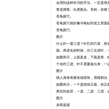
会用到这种补泻的手法，一定是用
青龙摆尾、白虎摇头。否则，你摇
苍龟探穴。
苍龟探穴就好像乌龟钻到泥土里面
苍龟探穴。
图片
什么叫一退三进？针扎到穴道，然
面。再进去的时候，分三次进针，
如图所示，上面是皮，下面是骨，
个动作三进。针不需要拔出来，一
图片
病人身体有硬块或痞块，用报刺法
如图所示，一个是痞块正面，你正
再拉到皮层，一进、二进、三进，
图片
赤凤迎源