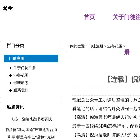
首页
关于门徒
栏目分类
你的位置：
门徒注册
>
业务范围
>
册
门徒注册
关于门徒注册
业务范围
【连载】倪
最新动态
联系我们
笔记是公众号主听课后整理的，只
热点资讯
看笔记的话，请结合针灸课程一起
【高清】倪海厦老师讲解人纪针灸全
高盛，翻脸比翻书还要快
最新十四经络3D动态循行图，配歌
赖清德“新两国论”严重危害台海
【高清】倪海厦老师讲解人纪针灸—
和平 哪里有半点“温和”“克制