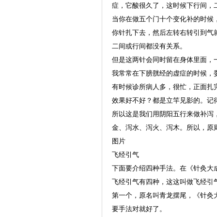
症，它酸很久了，这时候下行间，
当你在做五个门十个变化补的时候
你针扎下去，然后左转右转引到气
二间或行间都没有关系。
但是这两针会同时留在身体里面，
我常常在下膀胱经的虚症的时候，
有时候诊所病人多，很忙，正面扎
效果好不好？都是立竿见影的。记
所以这是我们用阴阳五行来做补泻
金、泻水、泻火、泻木。所以，原
图片
飞经引气
下面要介绍四种手法。在《针灸大
飞经引气有四种，这这叫做飞经引
第一个，原名叫青龙摆尾，《针灸
要手法对就好了。