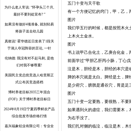
五门十变与天干歌
为什么老人常说: “怀孕头三个月,
有一个方便记忆的窍门，甲，乙，
最好不要到处宣布? ”
图片
如果没有做好4项准备, 就别轻易
我们学五行的时候，都是按照木火
将孩子送去幼儿园
上木火土金水。
真敢说! 霍华德近日发表了1段关
图片
于湖人夺冠阵容的言论, 一针
书上说甲己合化土，乙庚合化金，
伦纳德: 我没有对不起马刺, 是他
前面学过“甲胆乙肝丙小肠，丁心
们对我不够尊重!
泣是木，胆经是木，胆经的本穴是
美国民主党总统竞选人哈里斯正
脾的本穴就是太白。脾经是土，脾
式公布其竞选搭档
是少府穴，膀胱是通谷穴，胃是足
博时养老目标2035三年混合
图片
(FOF): 关于博时养老目标日
五门十变一定要熟，要很熟，不要
2024年8月19日宁夏四季鲜农产品
如果遇到火的虚症，我们需要木，
综合批发市场价格行情
为右手没了。
嘉兴福象铝业有限公司：专业全
我们扎对侧的临泣，临泣是木，木