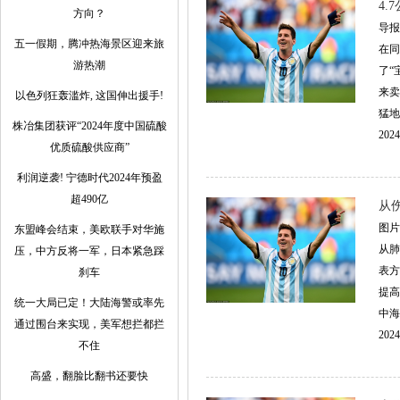
4
方向？
导报
五一假期，腾冲热海景区迎来旅
在同
游热潮
了“
来卖
以色列狂轰滥炸, 这国伸出援手!
猛地
株冶集团获评“2024年度中国硫酸
2024
优质硫酸供应商”
利润逆袭! 宁德时代2024年预盈
超490亿
从
图片
东盟峰会结束，美欧联手对华施
从肺
压，中方反将一军，日本紧急踩
表方
刹车
提高
统一大局已定！大陆海警或率先
中海
通过围台来实现，美军想拦都拦
2024
不住
高盛，翻脸比翻书还要快