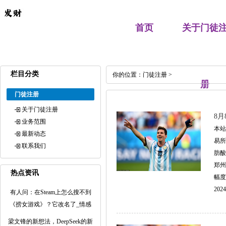
首页
关于门徒
栏目分类
你的位置：
门徒注册
>
册
门徒注册
关于门徒注册
8月
业务范围
本站
最新动态
易所
联系我们
肪酸
郑州
热点资讯
幅度为
2024
有人问：在Steam上怎么搜不到
《捞女游戏》？它改名了_情感
梁文锋的新想法，DeepSeek的新