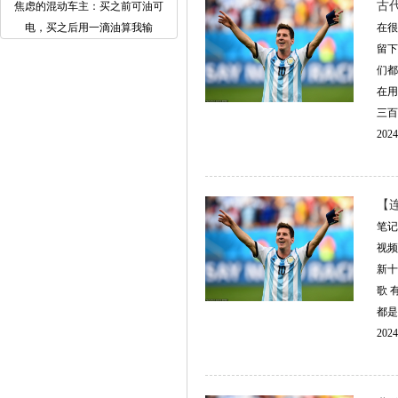
古
焦虑的混动车主：买之前可油可
电，买之后用一滴油算我输
在很
留下
们都
在用
三百
2024
【
笔记
视频
新十
歌 
都是
2024