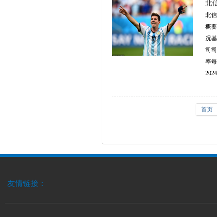
北
北信
概要
况基
司司
率每
2024
首页
友情链接：